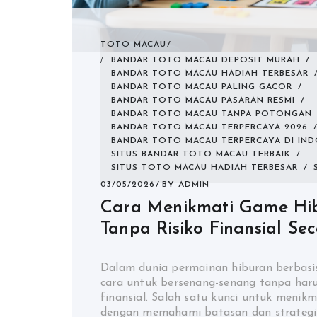
TOTO MACAU
BANDAR TOTO MACAU DEPOSIT MURAH
/
BANDAR TOTO MACAU HADIAH TERBESAR
BANDAR TOTO MACAU PALING GACOR
/
BANDAR TOTO MACAU PASARAN RESMI
/
BANDAR TOTO MACAU TANPA POTONGAN
BANDAR TOTO MACAU TERPERCAYA 2026
BANDAR TOTO MACAU TERPERCAYA DI IND
SITUS BANDAR TOTO MACAU TERBAIK
/
SITUS TOTO MACAU HADIAH TERBESAR
/
03/05/2026
BY
ADMIN
Cara Menikmati Game Hib
Tanpa Risiko Finansial Sec
Dalam dunia permainan hiburan berbasi
cara untuk bersenang-senang tanpa haru
finansial. Salah satu kunci untuk menik
dengan memahami batasan dan strategi 