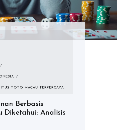
/
/
/
ONESIA
/
SITUS TOTO MACAU TERPERCAYA
nan Berbasis
Diketahui: Analisis