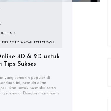
/
/
/
ONESIA
/
SITUS TOTO MACAU TERPERCAYA
nline 4D & 2D untuk
 Tips Sukses
an yang semakin populer di
panduan ini, pemula akan
erlukan untuk memulai serta
uang menang. Dengan memahami