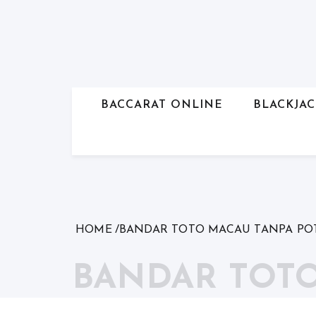
Skip
to
content
BACCARAT ONLINE
BLACKJA
HOME
BANDAR TOTO MACAU TANPA P
BANDAR TOT