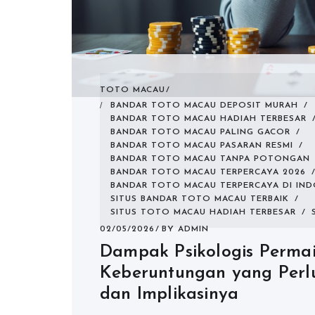
TOTO MACAU
BANDAR TOTO MACAU DEPOSIT MURAH
/
BANDAR TOTO MACAU HADIAH TERBESAR
BANDAR TOTO MACAU PALING GACOR
/
BANDAR TOTO MACAU PASARAN RESMI
/
BANDAR TOTO MACAU TANPA POTONGAN
BANDAR TOTO MACAU TERPERCAYA 2026
BANDAR TOTO MACAU TERPERCAYA DI IND
SITUS BANDAR TOTO MACAU TERBAIK
/
SITUS TOTO MACAU HADIAH TERBESAR
/
02/05/2026
BY
ADMIN
Dampak Psikologis Permai
Keberuntungan yang Perlu 
dan Implikasinya