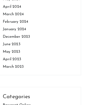
April 2024
March 2024
February 2024
January 2024
December 2023
June 2023
May 2023
April 2023
March 2023
Categories