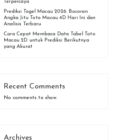
Terpercaya
Prediksi Togel Macau 2026: Bocoran
Angka Jitu Toto Macau 4D Hari Ini dan
Analisis Terbaru
Cara Cepat Membaca Data Tabel Toto
Macau 2D untuk Prediksi Berikutnya
yang Akurat
Recent Comments
No comments to show.
Archives