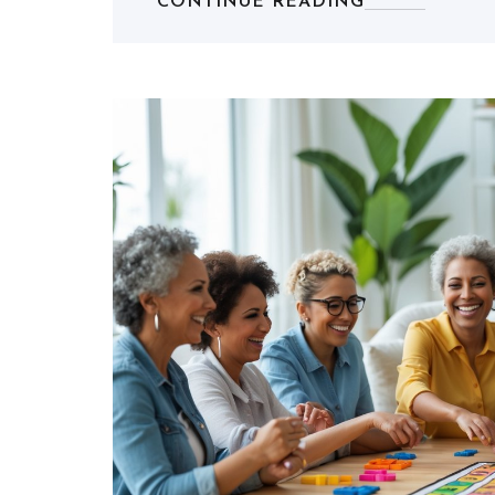
CONTINUE READING