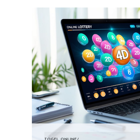
TOGEL ONLINE