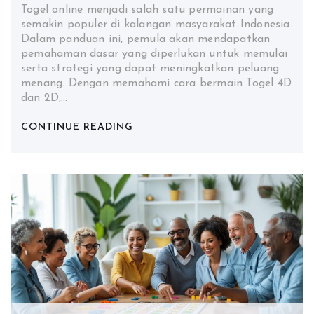
Togel online menjadi salah satu permainan yang
semakin populer di kalangan masyarakat Indonesia.
Dalam panduan ini, pemula akan mendapatkan
pemahaman dasar yang diperlukan untuk memulai
serta strategi yang dapat meningkatkan peluang
menang. Dengan memahami cara bermain Togel 4D
dan 2D,…
CONTINUE READING