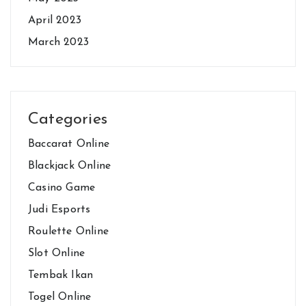
April 2023
March 2023
Categories
Baccarat Online
Blackjack Online
Casino Game
Judi Esports
Roulette Online
Slot Online
Tembak Ikan
Togel Online