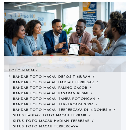
TOTO MACAU
BANDAR TOTO MACAU DEPOSIT MURAH
/
BANDAR TOTO MACAU HADIAH TERBESAR
/
BANDAR TOTO MACAU PALING GACOR
/
BANDAR TOTO MACAU PASARAN RESMI
/
BANDAR TOTO MACAU TANPA POTONGAN
/
BANDAR TOTO MACAU TERPERCAYA 2026
/
BANDAR TOTO MACAU TERPERCAYA DI INDONESIA
/
SITUS BANDAR TOTO MACAU TERBAIK
/
SITUS TOTO MACAU HADIAH TERBESAR
/
SITUS TOTO MACAU TERPERCAYA