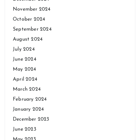
November 2024
October 2024
September 2024
August 2024
July 2024
June 2024
May 2024
April 2024
March 2024
February 2024
January 2024
December 2023
June 2023
May 2023