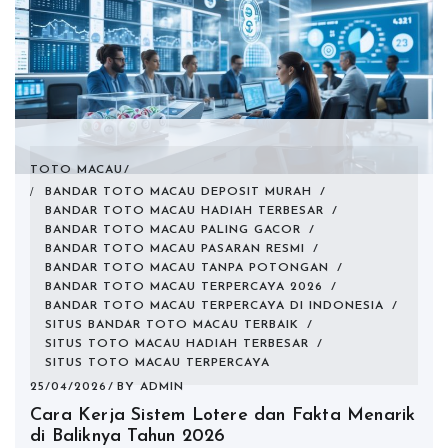
TOTO MACAU
BANDAR TOTO MACAU DEPOSIT MURAH
/
BANDAR TOTO MACAU HADIAH TERBESAR
/
BANDAR TOTO MACAU PALING GACOR
/
BANDAR TOTO MACAU PASARAN RESMI
/
BANDAR TOTO MACAU TANPA POTONGAN
/
BANDAR TOTO MACAU TERPERCAYA 2026
/
BANDAR TOTO MACAU TERPERCAYA DI INDONESIA
/
SITUS BANDAR TOTO MACAU TERBAIK
/
SITUS TOTO MACAU HADIAH TERBESAR
/
SITUS TOTO MACAU TERPERCAYA
25/04/2026
BY
ADMIN
Cara Kerja Sistem Lotere dan Fakta Menarik
di Baliknya Tahun 2026