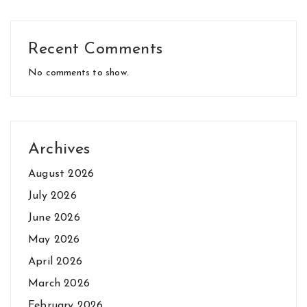
Recent Comments
No comments to show.
Archives
August 2026
July 2026
June 2026
May 2026
April 2026
March 2026
February 2026