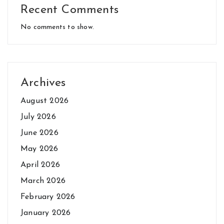
Recent Comments
No comments to show.
Archives
August 2026
July 2026
June 2026
May 2026
April 2026
March 2026
February 2026
January 2026