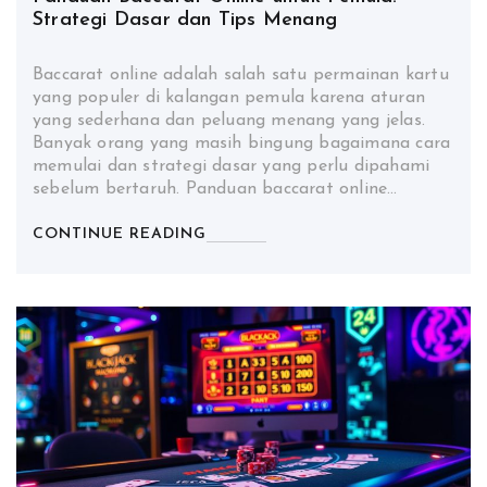
Strategi Dasar dan Tips Menang
Baccarat online adalah salah satu permainan kartu
yang populer di kalangan pemula karena aturan
yang sederhana dan peluang menang yang jelas.
Banyak orang yang masih bingung bagaimana cara
memulai dan strategi dasar yang perlu dipahami
sebelum bertaruh. Panduan baccarat online…
CONTINUE READING