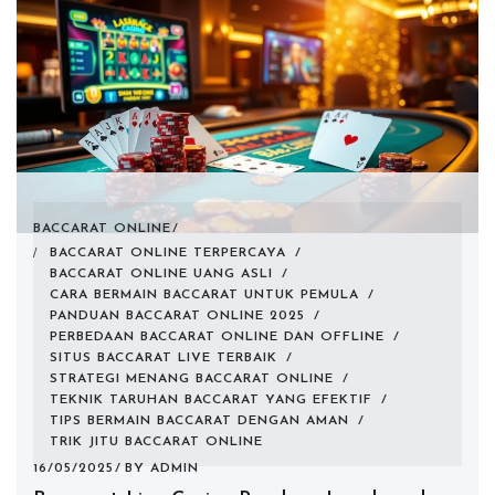
BACCARAT ONLINE
BACCARAT ONLINE TERPERCAYA
/
BACCARAT ONLINE UANG ASLI
/
CARA BERMAIN BACCARAT UNTUK PEMULA
/
PANDUAN BACCARAT ONLINE 2025
/
PERBEDAAN BACCARAT ONLINE DAN OFFLINE
/
SITUS BACCARAT LIVE TERBAIK
/
STRATEGI MENANG BACCARAT ONLINE
/
TEKNIK TARUHAN BACCARAT YANG EFEKTIF
/
TIPS BERMAIN BACCARAT DENGAN AMAN
/
TRIK JITU BACCARAT ONLINE
16/05/2025
BY
ADMIN