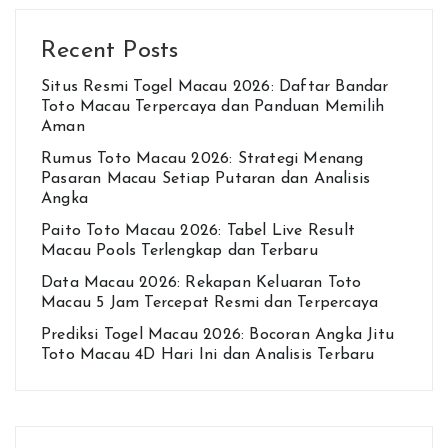
Recent Posts
Situs Resmi Togel Macau 2026: Daftar Bandar
Toto Macau Terpercaya dan Panduan Memilih
Aman
Rumus Toto Macau 2026: Strategi Menang
Pasaran Macau Setiap Putaran dan Analisis
Angka
Paito Toto Macau 2026: Tabel Live Result
Macau Pools Terlengkap dan Terbaru
Data Macau 2026: Rekapan Keluaran Toto
Macau 5 Jam Tercepat Resmi dan Terpercaya
Prediksi Togel Macau 2026: Bocoran Angka Jitu
Toto Macau 4D Hari Ini dan Analisis Terbaru