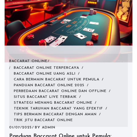
BACCARAT ONLINE
BACCARAT ONLINE TERPERCAYA
/
BACCARAT ONLINE UANG ASLI
/
CARA BERMAIN BACCARAT UNTUK PEMULA
/
PANDUAN BACCARAT ONLINE 2025
/
PERBEDAAN BACCARAT ONLINE DAN OFFLINE
/
SITUS BACCARAT LIVE TERBAIK
/
STRATEGI MENANG BACCARAT ONLINE
/
TEKNIK TARUHAN BACCARAT YANG EFEKTIF
/
TIPS BERMAIN BACCARAT DENGAN AMAN
/
TRIK JITU BACCARAT ONLINE
01/07/2025
BY
ADMIN
Panduan Baccarat Online untuk Pemula: