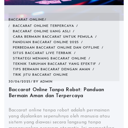
BACCARAT ONLINE
BACCARAT ONLINE TERPERCAYA
/
BACCARAT ONLINE UANG ASLI
/
CARA BERMAIN BACCARAT UNTUK PEMULA
/
PANDUAN BACCARAT ONLINE 2025
/
PERBEDAAN BACCARAT ONLINE DAN OFFLINE
/
SITUS BACCARAT LIVE TERBAIK
/
STRATEGI MENANG BACCARAT ONLINE
/
TEKNIK TARUHAN BACCARAT YANG EFEKTIF
/
TIPS BERMAIN BACCARAT DENGAN AMAN
/
TRIK JITU BACCARAT ONLINE
30/06/2025
BY
ADMIN
Baccarat Online Tanpa Robot: Panduan
Bermain Aman dan Terpercaya
Baccarat online tanpa robot adalah permainan
yang dijalankan sepenuhnya oleh manusia atau
sistem yang diawasi secara langsung tanpa