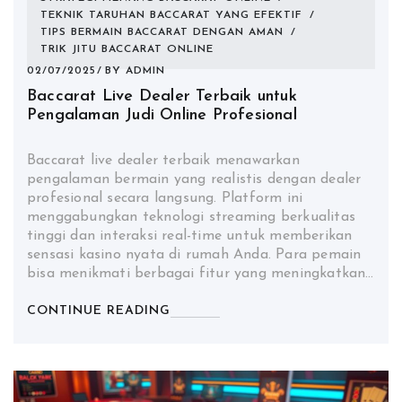
TEKNIK TARUHAN BACCARAT YANG EFEKTIF
/
TIPS BERMAIN BACCARAT DENGAN AMAN
/
TRIK JITU BACCARAT ONLINE
02/07/2025
BY
ADMIN
Baccarat Live Dealer Terbaik untuk
Pengalaman Judi Online Profesional
Baccarat live dealer terbaik menawarkan
pengalaman bermain yang realistis dengan dealer
profesional secara langsung. Platform ini
menggabungkan teknologi streaming berkualitas
tinggi dan interaksi real-time untuk memberikan
sensasi kasino nyata di rumah Anda. Para pemain
bisa menikmati berbagai fitur yang meningkatkan…
CONTINUE READING