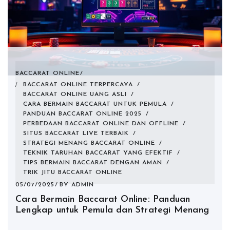
BACCARAT ONLINE
BACCARAT ONLINE TERPERCAYA
/
BACCARAT ONLINE UANG ASLI
/
CARA BERMAIN BACCARAT UNTUK PEMULA
/
PANDUAN BACCARAT ONLINE 2025
/
PERBEDAAN BACCARAT ONLINE DAN OFFLINE
/
SITUS BACCARAT LIVE TERBAIK
/
STRATEGI MENANG BACCARAT ONLINE
/
TEKNIK TARUHAN BACCARAT YANG EFEKTIF
/
TIPS BERMAIN BACCARAT DENGAN AMAN
/
TRIK JITU BACCARAT ONLINE
05/07/2025
BY
ADMIN
Cara Bermain Baccarat Online: Panduan
Lengkap untuk Pemula dan Strategi Menang