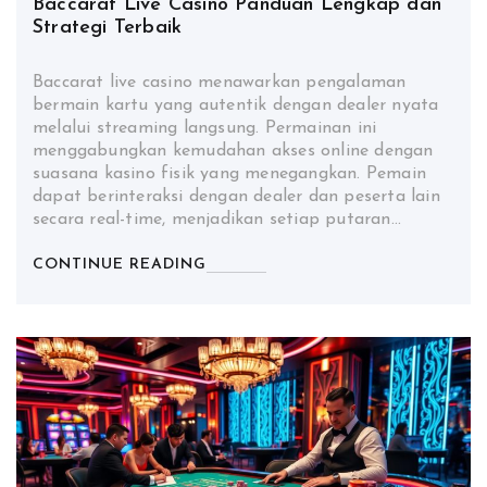
Baccarat Live Casino Panduan Lengkap dan
Strategi Terbaik
Baccarat live casino menawarkan pengalaman
bermain kartu yang autentik dengan dealer nyata
melalui streaming langsung. Permainan ini
menggabungkan kemudahan akses online dengan
suasana kasino fisik yang menegangkan. Pemain
dapat berinteraksi dengan dealer dan peserta lain
secara real-time, menjadikan setiap putaran…
CONTINUE READING