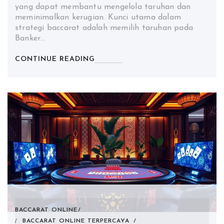
yang dapat membantu mengelola taruhan dan
meminimalkan kerugian. Kunci utama dalam
strategi baccarat adalah memilih taruhan pada
Banker…
CONTINUE READING
BACCARAT ONLINE
BACCARAT ONLINE TERPERCAYA
/