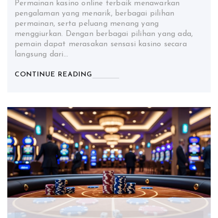
Permainan kasino online terbaik menawarkan
pengalaman yang menarik, berbagai pilihan
permainan, serta peluang menang yang
menggiurkan. Dengan berbagai pilihan yang ada,
pemain dapat merasakan sensasi kasino secara
langsung dari…
CONTINUE READING