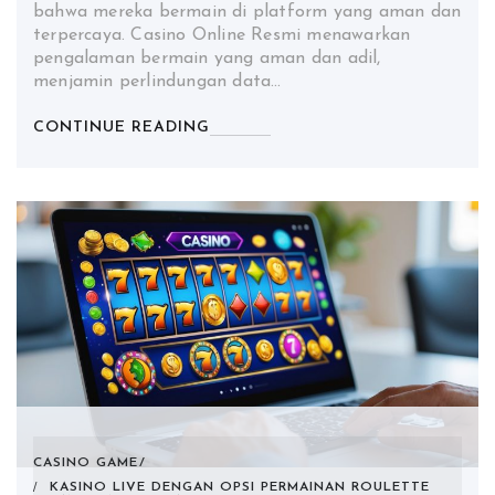
bahwa mereka bermain di platform yang aman dan
terpercaya. Casino Online Resmi menawarkan
pengalaman bermain yang aman dan adil,
menjamin perlindungan data…
CONTINUE READING
CASINO GAME
KASINO LIVE DENGAN OPSI PERMAINAN ROULETTE