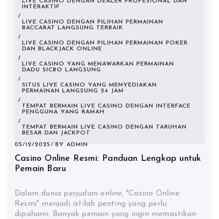
LIVE CASINO DENGAN DEALER PROFESIONAL DAN
INTERAKTIF
/
LIVE CASINO DENGAN PILIHAN PERMAINAN
BACCARAT LANGSUNG TERBAIK
/
LIVE CASINO DENGAN PILIHAN PERMAINAN POKER
DAN BLACKJACK ONLINE
/
LIVE CASINO YANG MENAWARKAN PERMAINAN
DADU SICBO LANGSUNG
/
SITUS LIVE CASINO YANG MENYEDIAKAN
PERMAINAN LANGSUNG 24 JAM
/
TEMPAT BERMAIN LIVE CASINO DENGAN INTERFACE
PENGGUNA YANG RAMAH
/
TEMPAT BERMAIN LIVE CASINO DENGAN TARUHAN
BESAR DAN JACKPOT
05/12/2025
BY
ADMIN
Casino Online Resmi: Panduan Lengkap untuk
Pemain Baru
Dalam dunia perjudian online, "Casino Online
Resmi" menjadi istilah penting yang perlu
dipahami. Banyak pemain yang ingin memastikan