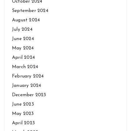
October 2024
September 2024
August 2024
July 2024
June 2024
May 2024
April 2024
March 2024
February 2024
January 2024
December 2023
June 2023
May 2023
April 2023