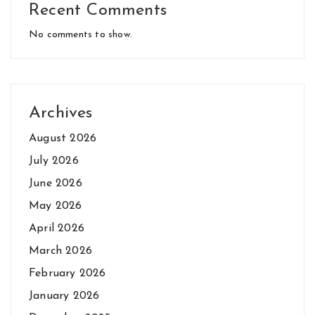
Recent Comments
No comments to show.
Archives
August 2026
July 2026
June 2026
May 2026
April 2026
March 2026
February 2026
January 2026