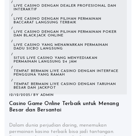
/
LIVE CASINO DENGAN DEALER PROFESIONAL DAN
INTERAKTIF
/
LIVE CASINO DENGAN PILIHAN PERMAINAN
BACCARAT LANGSUNG TERBAIK
/
LIVE CASINO DENGAN PILIHAN PERMAINAN POKER
DAN BLACKJACK ONLINE
/
LIVE CASINO YANG MENAWARKAN PERMAINAN
DADU SICBO LANGSUNG
/
SITUS LIVE CASINO YANG MENYEDIAKAN
PERMAINAN LANGSUNG 24 JAM
/
TEMPAT BERMAIN LIVE CASINO DENGAN INTERFACE
PENGGUNA YANG RAMAH
/
TEMPAT BERMAIN LIVE CASINO DENGAN TARUHAN
BESAR DAN JACKPOT
12/12/2025
BY
ADMIN
Casino Game Online Terbaik untuk Menang
Besar dan Bersantai
Dalam dunia perjudian daring, menemukan
permainan kasino terbaik bisa jadi tantangan.