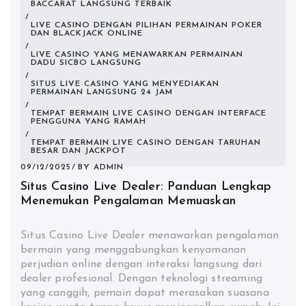
BACCARAT LANGSUNG TERBAIK
/
LIVE CASINO DENGAN PILIHAN PERMAINAN POKER
DAN BLACKJACK ONLINE
/
LIVE CASINO YANG MENAWARKAN PERMAINAN
DADU SICBO LANGSUNG
/
SITUS LIVE CASINO YANG MENYEDIAKAN
PERMAINAN LANGSUNG 24 JAM
/
TEMPAT BERMAIN LIVE CASINO DENGAN INTERFACE
PENGGUNA YANG RAMAH
/
TEMPAT BERMAIN LIVE CASINO DENGAN TARUHAN
BESAR DAN JACKPOT
09/12/2025
BY
ADMIN
Situs Casino Live Dealer: Panduan Lengkap
Menemukan Pengalaman Memuaskan
Situs Casino Live Dealer menawarkan pengalaman
bermain yang menggabungkan kenyamanan
perjudian online dengan interaksi langsung dari
dealer profesional. Dengan teknologi streaming
yang canggih, pemain dapat merasakan suasana