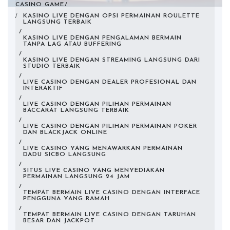
CASINO GAME
KASINO LIVE DENGAN OPSI PERMAINAN ROULETTE
LANGSUNG TERBAIK
/
KASINO LIVE DENGAN PENGALAMAN BERMAIN
TANPA LAG ATAU BUFFERING
/
KASINO LIVE DENGAN STREAMING LANGSUNG DARI
STUDIO TERBAIK
/
LIVE CASINO DENGAN DEALER PROFESIONAL DAN
INTERAKTIF
/
LIVE CASINO DENGAN PILIHAN PERMAINAN
BACCARAT LANGSUNG TERBAIK
/
LIVE CASINO DENGAN PILIHAN PERMAINAN POKER
DAN BLACKJACK ONLINE
/
LIVE CASINO YANG MENAWARKAN PERMAINAN
DADU SICBO LANGSUNG
/
SITUS LIVE CASINO YANG MENYEDIAKAN
PERMAINAN LANGSUNG 24 JAM
/
TEMPAT BERMAIN LIVE CASINO DENGAN INTERFACE
PENGGUNA YANG RAMAH
/
TEMPAT BERMAIN LIVE CASINO DENGAN TARUHAN
BESAR DAN JACKPOT