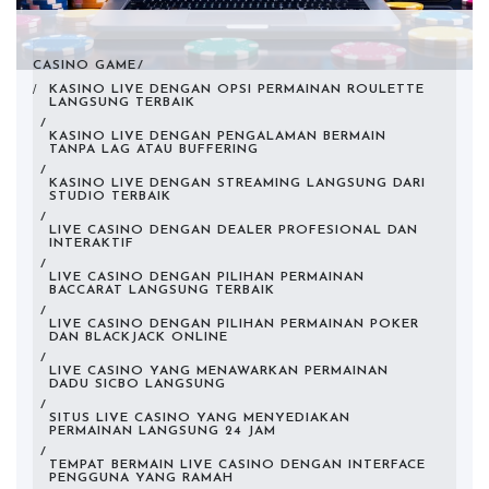
CASINO GAME
KASINO LIVE DENGAN OPSI PERMAINAN ROULETTE
LANGSUNG TERBAIK
/
KASINO LIVE DENGAN PENGALAMAN BERMAIN
TANPA LAG ATAU BUFFERING
/
KASINO LIVE DENGAN STREAMING LANGSUNG DARI
STUDIO TERBAIK
/
LIVE CASINO DENGAN DEALER PROFESIONAL DAN
INTERAKTIF
/
LIVE CASINO DENGAN PILIHAN PERMAINAN
BACCARAT LANGSUNG TERBAIK
/
LIVE CASINO DENGAN PILIHAN PERMAINAN POKER
DAN BLACKJACK ONLINE
/
LIVE CASINO YANG MENAWARKAN PERMAINAN
DADU SICBO LANGSUNG
/
SITUS LIVE CASINO YANG MENYEDIAKAN
PERMAINAN LANGSUNG 24 JAM
/
TEMPAT BERMAIN LIVE CASINO DENGAN INTERFACE
PENGGUNA YANG RAMAH