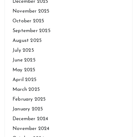
December 2025
November 2025
October 2025
September 2025
August 2025
July 2025
June 2025
May 2025
April 2025
March 2025
February 2025
January 2025
December 2024
November 2024