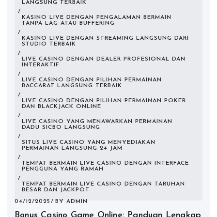
LANGSUNG TERBAIK
/
KASINO LIVE DENGAN PENGALAMAN BERMAIN
TANPA LAG ATAU BUFFERING
/
KASINO LIVE DENGAN STREAMING LANGSUNG DARI
STUDIO TERBAIK
/
LIVE CASINO DENGAN DEALER PROFESIONAL DAN
INTERAKTIF
/
LIVE CASINO DENGAN PILIHAN PERMAINAN
BACCARAT LANGSUNG TERBAIK
/
LIVE CASINO DENGAN PILIHAN PERMAINAN POKER
DAN BLACKJACK ONLINE
/
LIVE CASINO YANG MENAWARKAN PERMAINAN
DADU SICBO LANGSUNG
/
SITUS LIVE CASINO YANG MENYEDIAKAN
PERMAINAN LANGSUNG 24 JAM
/
TEMPAT BERMAIN LIVE CASINO DENGAN INTERFACE
PENGGUNA YANG RAMAH
/
TEMPAT BERMAIN LIVE CASINO DENGAN TARUHAN
BESAR DAN JACKPOT
04/12/2025
BY
ADMIN
Bonus Casino Game Online: Panduan Lengkap