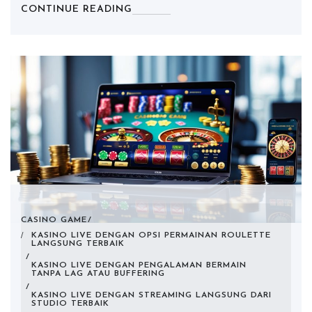
CONTINUE READING
CASINO GAME
KASINO LIVE DENGAN OPSI PERMAINAN ROULETTE
LANGSUNG TERBAIK
/
KASINO LIVE DENGAN PENGALAMAN BERMAIN
TANPA LAG ATAU BUFFERING
/
KASINO LIVE DENGAN STREAMING LANGSUNG DARI
STUDIO TERBAIK