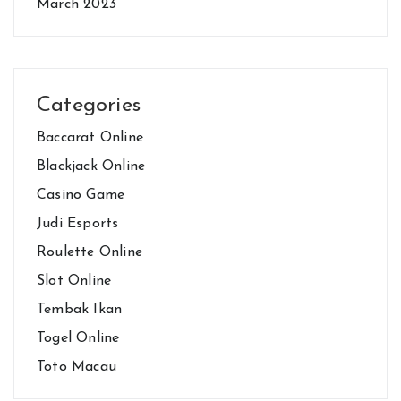
March 2023
Categories
Baccarat Online
Blackjack Online
Casino Game
Judi Esports
Roulette Online
Slot Online
Tembak Ikan
Togel Online
Toto Macau