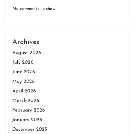
No comments to show.
Archives
August 2026
July 2026
June 2026
May 2026
April 2026
March 2026
February 2026
January 2026
December 2025