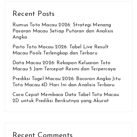
Recent Posts
Rumus Toto Macau 2026: Strategi Menang
Pasaran Macau Setiap Putaran dan Analisis
Angka
Paito Toto Macau 2026: Tabel Live Result
Macau Pools Terlengkap dan Terbaru
Data Macau 2026: Rekapan Keluaran Toto
Macau 5 Jam Tercepat Resmi dan Terpercaya
Prediksi Togel Macau 2026: Bocoran Angka Jitu
Toto Macau 4D Hari Ini dan Analisis Terbaru
Cara Cepat Membaca Data Tabel Toto Macau
2D untuk Prediksi Berikutnya yang Akurat
Recent Comments