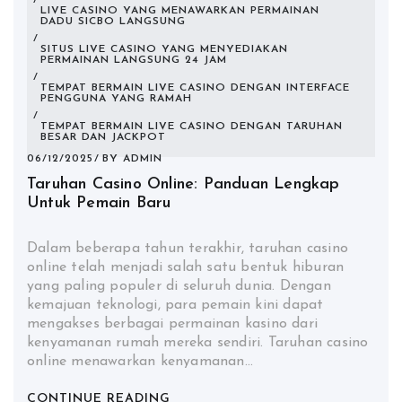
LIVE CASINO YANG MENAWARKAN PERMAINAN
DADU SICBO LANGSUNG
/
SITUS LIVE CASINO YANG MENYEDIAKAN
PERMAINAN LANGSUNG 24 JAM
/
TEMPAT BERMAIN LIVE CASINO DENGAN INTERFACE
PENGGUNA YANG RAMAH
/
TEMPAT BERMAIN LIVE CASINO DENGAN TARUHAN
BESAR DAN JACKPOT
06/12/2025
BY
ADMIN
Taruhan Casino Online: Panduan Lengkap
Untuk Pemain Baru
Dalam beberapa tahun terakhir, taruhan casino
online telah menjadi salah satu bentuk hiburan
yang paling populer di seluruh dunia. Dengan
kemajuan teknologi, para pemain kini dapat
mengakses berbagai permainan kasino dari
kenyamanan rumah mereka sendiri. Taruhan casino
online menawarkan kenyamanan…
CONTINUE READING