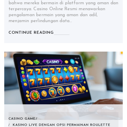
bahwa mereka bermain di platform yang aman dan
terpercaya. Casino Online Resmi menawarkan
pengalaman bermain yang aman dan adil,
menjamin perlindungan data…
CONTINUE READING
CASINO GAME
KASINO LIVE DENGAN OPSI PERMAINAN ROULETTE