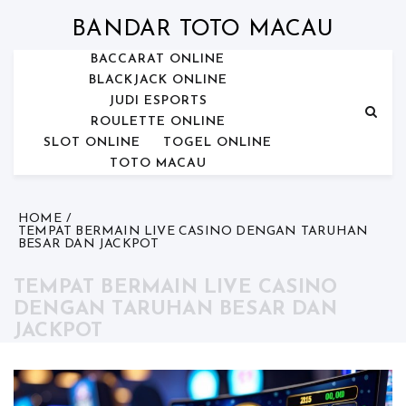
Skip
to
BANDAR TOTO MACAU
content
BACCARAT ONLINE
BLACKJACK ONLINE
JUDI ESPORTS
ROULETTE ONLINE
SLOT ONLINE
TOGEL ONLINE
TOTO MACAU
HOME
TEMPAT BERMAIN LIVE CASINO DENGAN TARUHAN
BESAR DAN JACKPOT
TEMPAT BERMAIN LIVE CASINO
DENGAN TARUHAN BESAR DAN
JACKPOT