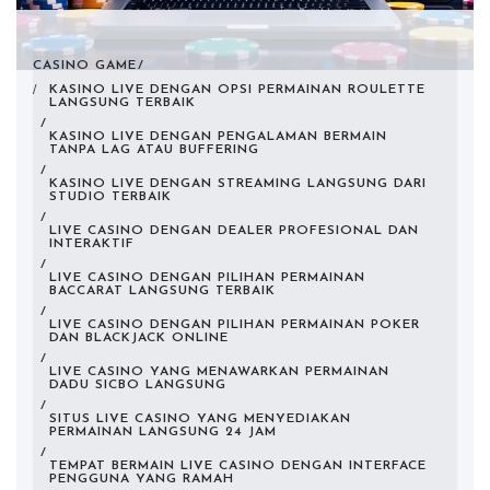
CASINO GAME
KASINO LIVE DENGAN OPSI PERMAINAN ROULETTE
LANGSUNG TERBAIK
/
KASINO LIVE DENGAN PENGALAMAN BERMAIN
TANPA LAG ATAU BUFFERING
/
KASINO LIVE DENGAN STREAMING LANGSUNG DARI
STUDIO TERBAIK
/
LIVE CASINO DENGAN DEALER PROFESIONAL DAN
INTERAKTIF
/
LIVE CASINO DENGAN PILIHAN PERMAINAN
BACCARAT LANGSUNG TERBAIK
/
LIVE CASINO DENGAN PILIHAN PERMAINAN POKER
DAN BLACKJACK ONLINE
/
LIVE CASINO YANG MENAWARKAN PERMAINAN
DADU SICBO LANGSUNG
/
SITUS LIVE CASINO YANG MENYEDIAKAN
PERMAINAN LANGSUNG 24 JAM
/
TEMPAT BERMAIN LIVE CASINO DENGAN INTERFACE
PENGGUNA YANG RAMAH