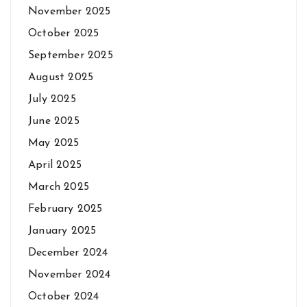
November 2025
October 2025
September 2025
August 2025
July 2025
June 2025
May 2025
April 2025
March 2025
February 2025
January 2025
December 2024
November 2024
October 2024