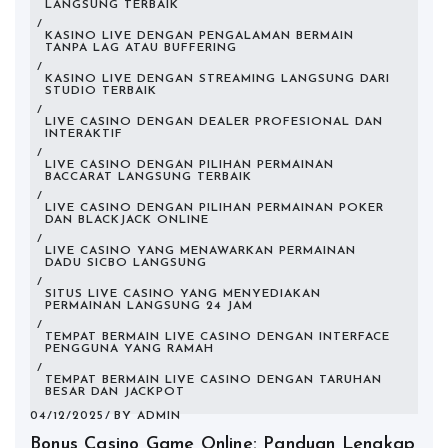
LANGSUNG TERBAIK
/
KASINO LIVE DENGAN PENGALAMAN BERMAIN
TANPA LAG ATAU BUFFERING
/
KASINO LIVE DENGAN STREAMING LANGSUNG DARI
STUDIO TERBAIK
/
LIVE CASINO DENGAN DEALER PROFESIONAL DAN
INTERAKTIF
/
LIVE CASINO DENGAN PILIHAN PERMAINAN
BACCARAT LANGSUNG TERBAIK
/
LIVE CASINO DENGAN PILIHAN PERMAINAN POKER
DAN BLACKJACK ONLINE
/
LIVE CASINO YANG MENAWARKAN PERMAINAN
DADU SICBO LANGSUNG
/
SITUS LIVE CASINO YANG MENYEDIAKAN
PERMAINAN LANGSUNG 24 JAM
/
TEMPAT BERMAIN LIVE CASINO DENGAN INTERFACE
PENGGUNA YANG RAMAH
/
TEMPAT BERMAIN LIVE CASINO DENGAN TARUHAN
BESAR DAN JACKPOT
04/12/2025
BY
ADMIN
Bonus Casino Game Online: Panduan Lengkap