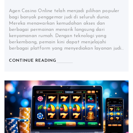
Agen Casino Online telah menjadi pilihan populer
bagi banyak penggemar judi di seluruh dunia.
Mereka menawarkan kemudahan akses dan
berbagai permainan menarik langsung dari
kenyamanan rumah. Dengan teknologi yang
berkembang, pemain kini dapat menjelajahi
berbagai platform yang menyediakan layanan judi…
CONTINUE READING