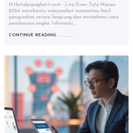
littleitalyspaghetti.com - Live Draw Toto Macau
2026 membantu masyarakat memantau hasil
pengundian secara langsung dan memahami cara
pembaruan angka. Informasi…
CONTINUE READING