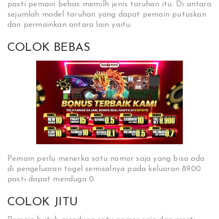
pasti pemain bebas memilh jenis taruhan itu. Di antara
sejumlah model taruhan yang dapat pemain putuskan
dan permainkan antara lain yaitu:
COLOK BEBAS
Pemain perlu menerka satu nomor saja yang bisa ada
di pengeluaran togel semisalnya pada keluaran 8900
pasti dapat menduga 0.
COLOK JITU