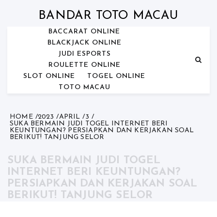
Skip
to
BANDAR TOTO MACAU
content
BACCARAT ONLINE
BLACKJACK ONLINE
JUDI ESPORTS
ROULETTE ONLINE
SLOT ONLINE
TOGEL ONLINE
TOTO MACAU
HOME
2023
APRIL
3
SUKA BERMAIN JUDI TOGEL INTERNET BERI
KEUNTUNGAN? PERSIAPKAN DAN KERJAKAN SOAL
BERIKUT! TANJUNG SELOR
SUKA BERMAIN JUDI TOGEL
INTERNET BERI KEUNTUNGAN?
PERSIAPKAN DAN KERJAKAN SOAL
BERIKUT! TANJUNG SELOR