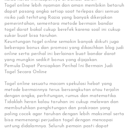
Togel online lebih nyaman dan aman membikin betaruh
dapat pasang angka setiap saat terlepas dari semua
risiko judi terhitung Razia yang banyak dikerjakan
pemerintahan, sementara metode bermain bandar
togel darat bakal cukup berefek karena soal ini cukup
sukar buat bisa taruhan.
Keuntungan togel online semakin banyak diikuti juga
beberapa bonus dan promosi yang dikasihkan blog judi
online serta perihal ini berlainan buat bandar darat
yang mungkin sedikit bonus yang dijajakan.
Pemula Dapat Persiapkan Perihal Ini Bermain Judi
Togel Secara Online
Togel online sesuatu macam spekulasi hebat yang
metode bermainnya terus bersangkutan atau terjalin
dengan angka, perhitungan, rumus dan matematika.
Tidaklah heran kalau taruhan ini cukup melawan dan
membutuhkan penghitungan dan prakiraan yang
paling cocok agar taruhan dengan lebih maksimal serta
bisa memenangi perjudian togel dengan mencapai
untung didalamnya. Seluruh pemain pasti dapat