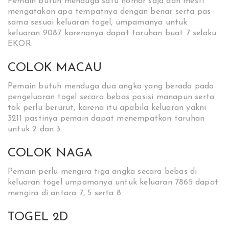
Pemain butuh menduga satu nomor saja dan mesti
mengatakan apa tempatnya dengan benar serta pas
sama sesuai keluaran togel, umpamanya untuk
keluaran 9087 karenanya dapat taruhan buat 7 selaku
EKOR.
COLOK MACAU
Pemain butuh menduga dua angka yang berada pada
pengeluaran togel secara bebas posisi manapun serta
tak perlu berurut, karena itu apabila keluaran yakni
3211 pastinya pemain dapat menempatkan taruhan
untuk 2 dan 3.
COLOK NAGA
Pemain perlu mengira tiga angka secara bebas di
keluaran togel umpamanya untuk keluaran 7865 dapat
mengira di antara 7, 5 serta 8.
TOGEL 2D