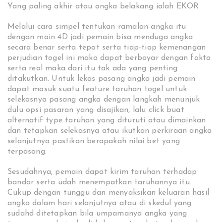
Yang paling akhir atau angka belakang ialah EKOR
Melalui cara simpel tentukan ramalan angka itu
dengan main 4D jadi pemain bisa menduga angka
secara benar serta tepat serta tiap-tiap kemenangan
perjudian togel ini maka dapat berbayar dengan fakta
serta real maka dari itu tak ada yang penting
ditakutkan. Untuk lekas pasang angka jadi pemain
dapat masuk suatu feature taruhan togel untuk
selekasnya pasang angka dengan langkah menunjuk
dulu opsi pasaran yang disajikan, lalu click buat
alternatif type taruhan yang dituruti atau dimainkan
dan tetapkan selekasnya atau ikutkan perkiraan angka
selanjutnya pastikan berapakah nilai bet yang
terpasang.
Sesudahnya, pemain dapat kirim taruhan terhadap
bandar serta udah menempatkan taruhannya itu.
Cukup dengan tunggu dan menyaksikan keluaran hasil
angka dalam hari selanjutnya atau di skedul yang
sudahd ditetapkan bila umpamanya angka yang