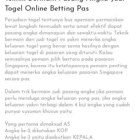
Togel Online Betting Pas
Perjudian togel tentunya bus apemain permainkan
lewat langkah termudah serta amat efektif dapat
pasang angka dimanapun dan sewaktu-waktu. Teknik
bermain dari judi togel ini yakni menerka angka
keluaran togel yang benar sama hasilnya dengan
keluaran togel di pasaran yang dituruti. Kalau
semisalnya pemain pilih bertaru pada pasaran
Singapore, karena itu ketetapannya pemain penting
dapat menerka angka keluaran pasaran Singapore
secara pas.
Dalam trik bermain judi pasang angka jika pemain
perlu menduga angka keluaran yang pas, jika angka
keluaran yakni terbagi dalam 4 biji angka yang sudah
punyai susunan khusus yaitu:
Yang pertama dimaksud AS
Angka ke-2 dikatakan KOP
Angka ke-3 yaitu disebutkan KEPALA