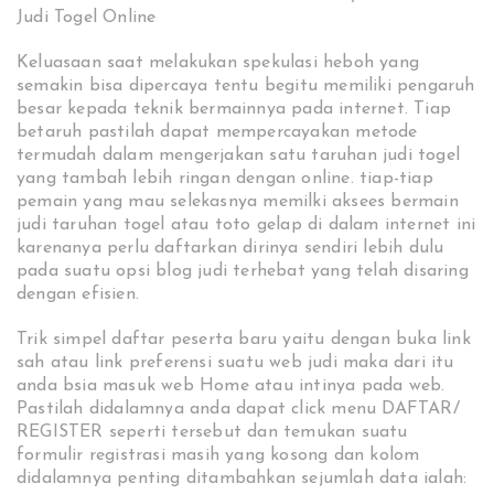
Judi Togel Online
Keluasaan saat melakukan spekulasi heboh yang
semakin bisa dipercaya tentu begitu memiliki pengaruh
besar kepada teknik bermainnya pada internet. Tiap
betaruh pastilah dapat mempercayakan metode
termudah dalam mengerjakan satu taruhan judi togel
yang tambah lebih ringan dengan online. tiap-tiap
pemain yang mau selekasnya memilki aksees bermain
judi taruhan togel atau toto gelap di dalam internet ini
karenanya perlu daftarkan dirinya sendiri lebih dulu
pada suatu opsi blog judi terhebat yang telah disaring
dengan efisien.
Trik simpel daftar peserta baru yaitu dengan buka link
sah atau link preferensi suatu web judi maka dari itu
anda bsia masuk web Home atau intinya pada web.
Pastilah didalamnya anda dapat click menu DAFTAR/
REGISTER seperti tersebut dan temukan suatu
formulir registrasi masih yang kosong dan kolom
didalamnya penting ditambahkan sejumlah data ialah: