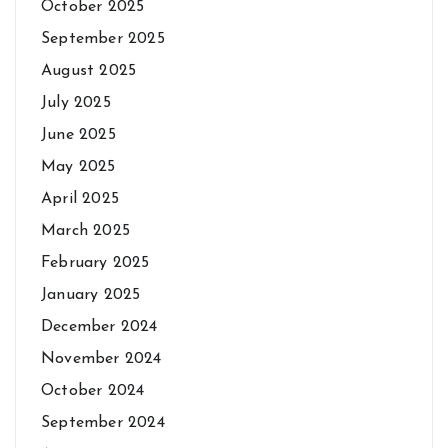
October 2025
September 2025
August 2025
July 2025
June 2025
May 2025
April 2025
March 2025
February 2025
January 2025
December 2024
November 2024
October 2024
September 2024