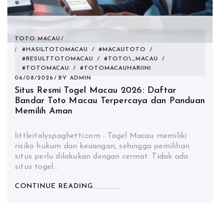
TOTO MACAU
#HASILTOTOMACAU
/
#MACAUTOTO
/
#RESULTTOTOMACAU
/
#TOTO\_MACAU
/
#TOTOMACAU
/
#TOTOMACAUHARIINI
06/08/2026
BY
ADMIN
Situs Resmi Togel Macau 2026: Daftar
Bandar Toto Macau Terpercaya dan Panduan
Memilih Aman
littleitalyspaghetti.com - Togel Macau memiliki
risiko hukum dan keuangan, sehingga pemilihan
situs perlu dilakukan dengan cermat. Tidak ada
situs togel…
CONTINUE READING