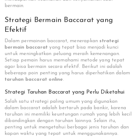
bermain.
Strategi Bermain Baccarat yang
Efektif
Dalam permainan baccarat, menerapkan
strategi
bermain baccarat
yang tepat bisa menjadi kunci
untuk meningkatkan peluang meraih kemenangan.
Setiap pemain harus memahami metode yang tepat
agar bisa bermain secara efektif. Berikut ini adalah
beberapa poin penting yang harus diperhatikan dalam
taruhan baccarat online
.
Strategi Taruhan Baccarat yang Perlu Diketahui
Salah satu strategi paling umum yang digunakan
dalam baccarat adalah bertaruh pada bankir, karena
taruhan ini memiliki keuntungan rumah yang lebih kecil
dibandingkan dengan taruhan lainnya. Selain itu,
penting untuk mengetahui berbagai jenis taruhan dan
kapan waktu yang tepat untuk menggunakannya.