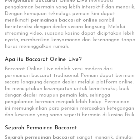
Pengenalan Baccarat Online Live
membawa
pengalaman bermain yang lebih interaktif dan menarik.
Dengan kemajuan teknologi, pemain kini dapat
menikmati
permainan baccarat online
sambil
berinteraksi dengan dealer secara langsung. Melalui
streaming video, suasana kasino dapat diciptakan lebih
nyata, memberikan kenyamanan dan kesenangan tanpa
harus meninggalkan rumah.
Apa itu Baccarat Online Live?
Baccarat Online Live adalah versi modern dari
permainan baccarat tradisional. Pemain dapat bermain
secara langsung dengan dealer melalui platform online.
Ini menciptakan kesempatan untuk berinteraksi, baik
dengan dealer maupun pemain lain, sehingga
pengalaman bermain menjadi lebih hidup. Permainan
ini memungkinkan para pemain merasakan ketegangan
dan keseruan yang sama seperti bermain di kasino fisik.
Sejarah Permainan Baccarat
Sejarah permainan baccarat
sangat menarik, dimulai