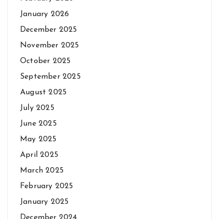
January 2026
December 2025
November 2025
October 2025
September 2025
August 2025
July 2025
June 2025
May 2025
April 2025
March 2025
February 2025
January 2025
December 2024