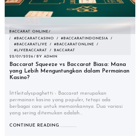
BACCARAT ONLINE
#BACCARATCASINO
/
#BACCARATINDONESIA
/
#BACCARATLIVE
/
#BACCARATONLINE
/
#LIVEBACCARAT
/
BACCARAT
22/07/2026
BY
ADMIN
Baccarat Squeeze vs Baccarat Biasa: Mana
yang Lebih Menguntungkan dalam Permainan
Kasino?
littleitalyspaghetti - Baccarat merupakan
permainan kasino yang populer, tetapi ada
berbagai cara untuk memainkannya. Dua variasi
yang sering ditemukan adalah…
CONTINUE READING