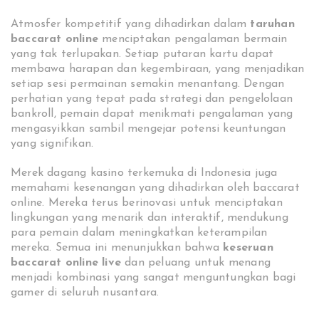
Atmosfer kompetitif yang dihadirkan dalam
taruhan
baccarat online
menciptakan pengalaman bermain
yang tak terlupakan. Setiap putaran kartu dapat
membawa harapan dan kegembiraan, yang menjadikan
setiap sesi permainan semakin menantang. Dengan
perhatian yang tepat pada strategi dan pengelolaan
bankroll, pemain dapat menikmati pengalaman yang
mengasyikkan sambil mengejar potensi keuntungan
yang signifikan.
Merek dagang kasino terkemuka di Indonesia juga
memahami kesenangan yang dihadirkan oleh baccarat
online. Mereka terus berinovasi untuk menciptakan
lingkungan yang menarik dan interaktif, mendukung
para pemain dalam meningkatkan keterampilan
mereka. Semua ini menunjukkan bahwa
keseruan
baccarat online live
dan peluang untuk menang
menjadi kombinasi yang sangat menguntungkan bagi
gamer di seluruh nusantara.