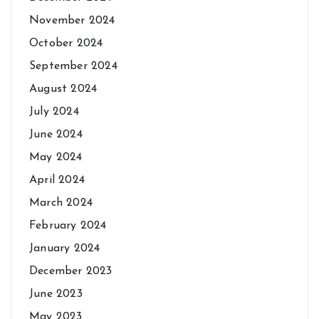
November 2024
October 2024
September 2024
August 2024
July 2024
June 2024
May 2024
April 2024
March 2024
February 2024
January 2024
December 2023
June 2023
May 2023