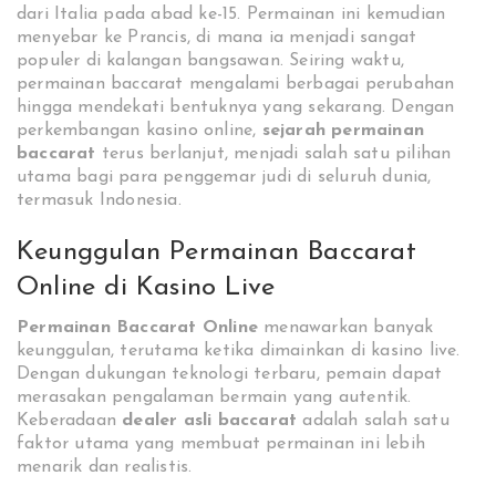
dari Italia pada abad ke-15. Permainan ini kemudian
menyebar ke Prancis, di mana ia menjadi sangat
populer di kalangan bangsawan. Seiring waktu,
permainan baccarat mengalami berbagai perubahan
hingga mendekati bentuknya yang sekarang. Dengan
perkembangan kasino online,
sejarah permainan
baccarat
terus berlanjut, menjadi salah satu pilihan
utama bagi para penggemar judi di seluruh dunia,
termasuk Indonesia.
Keunggulan Permainan Baccarat
Online di Kasino Live
Permainan Baccarat Online
menawarkan banyak
keunggulan, terutama ketika dimainkan di kasino live.
Dengan dukungan teknologi terbaru, pemain dapat
merasakan pengalaman bermain yang autentik.
Keberadaan
dealer asli baccarat
adalah salah satu
faktor utama yang membuat permainan ini lebih
menarik dan realistis.