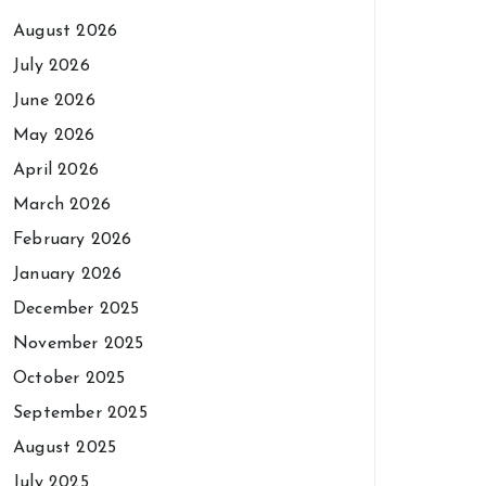
August 2026
July 2026
June 2026
May 2026
April 2026
March 2026
February 2026
January 2026
December 2025
November 2025
October 2025
September 2025
August 2025
July 2025