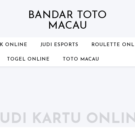
BANDAR TOTO
MACAU
CK ONLINE
JUDI ESPORTS
ROULETTE ONL
TOGEL ONLINE
TOTO MACAU
UDI KARTU ONLI