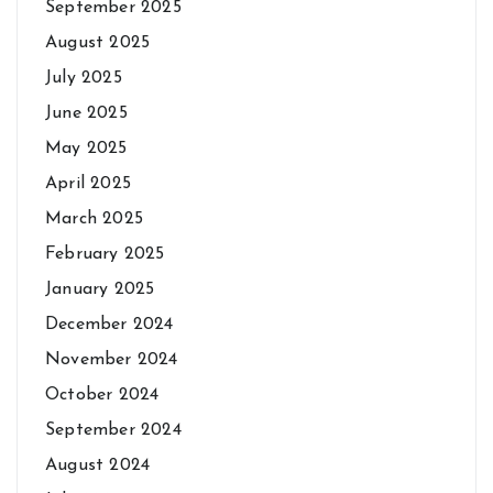
September 2025
August 2025
July 2025
June 2025
May 2025
April 2025
March 2025
February 2025
January 2025
December 2024
November 2024
October 2024
September 2024
August 2024