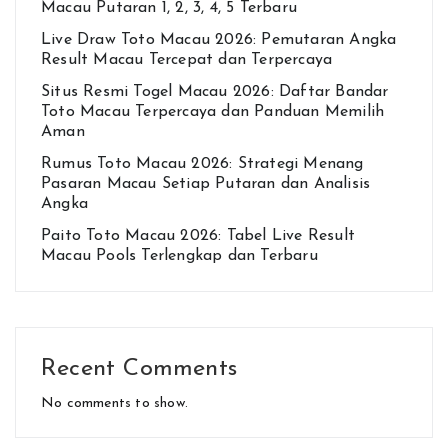
Macau Putaran 1, 2, 3, 4, 5 Terbaru
Live Draw Toto Macau 2026: Pemutaran Angka
Result Macau Tercepat dan Terpercaya
Situs Resmi Togel Macau 2026: Daftar Bandar
Toto Macau Terpercaya dan Panduan Memilih
Aman
Rumus Toto Macau 2026: Strategi Menang
Pasaran Macau Setiap Putaran dan Analisis
Angka
Paito Toto Macau 2026: Tabel Live Result
Macau Pools Terlengkap dan Terbaru
Recent Comments
No comments to show.