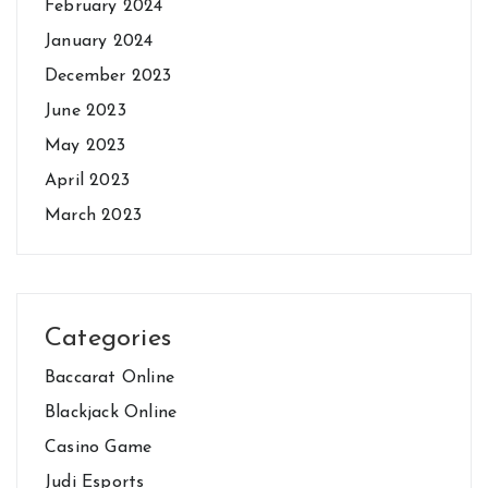
February 2024
January 2024
December 2023
June 2023
May 2023
April 2023
March 2023
Categories
Baccarat Online
Blackjack Online
Casino Game
Judi Esports