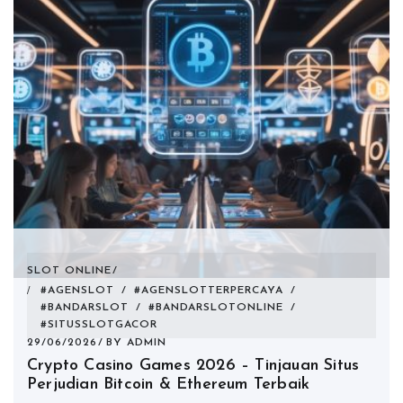
SLOT ONLINE
#AGENSLOT
/
#AGENSLOTTERPERCAYA
/
#BANDARSLOT
/
#BANDARSLOTONLINE
/
#SITUSSLOTGACOR
29/06/2026
BY
ADMIN
Crypto Casino Games 2026 – Tinjauan Situs
Perjudian Bitcoin & Ethereum Terbaik