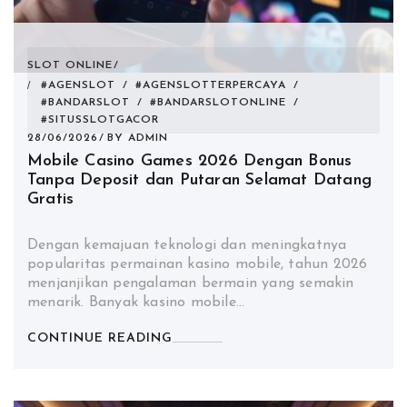
SLOT ONLINE
#AGENSLOT
/
#AGENSLOTTERPERCAYA
/
#BANDARSLOT
/
#BANDARSLOTONLINE
/
#SITUSSLOTGACOR
28/06/2026
BY
ADMIN
Mobile Casino Games 2026 Dengan Bonus
Tanpa Deposit dan Putaran Selamat Datang
Gratis
Dengan kemajuan teknologi dan meningkatnya
popularitas permainan kasino mobile, tahun 2026
menjanjikan pengalaman bermain yang semakin
menarik. Banyak kasino mobile…
CONTINUE READING