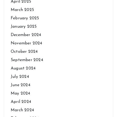
April 2025
March 2025
February 2025
January 2025
December 2024
November 2024
October 2024
September 2024
August 2024
July 2024
June 2024
May 2024
April 2024
March 2024