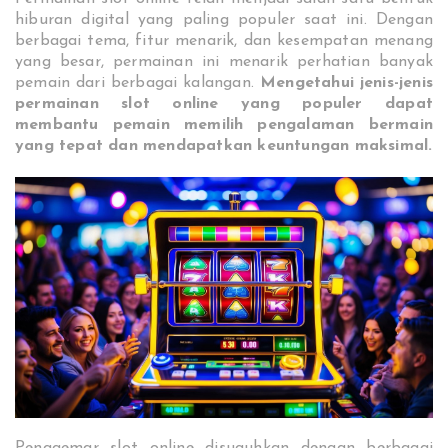
hiburan digital yang paling populer saat ini. Dengan
berbagai tema, fitur menarik, dan kesempatan menang
yang besar, permainan ini menarik perhatian banyak
pemain dari berbagai kalangan.
Mengetahui jenis-jenis
permainan slot online yang populer dapat
membantu pemain memilih pengalaman bermain
yang tepat dan mendapatkan keuntungan maksimal.
Penggemar slot online disuguhkan dengan berbagai