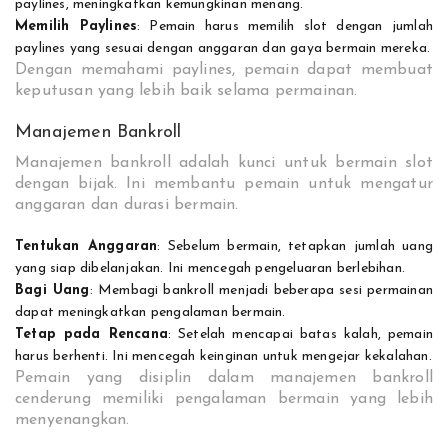
paylines, meningkatkan kemungkinan menang.
Memilih Paylines
: Pemain harus memilih slot dengan jumlah
paylines yang sesuai dengan anggaran dan gaya bermain mereka.
Dengan memahami paylines, pemain dapat membuat
keputusan yang lebih baik selama permainan.
Manajemen Bankroll
Manajemen bankroll adalah kunci untuk bermain slot
dengan bijak. Ini membantu pemain untuk mengatur
anggaran dan durasi bermain.
Tentukan Anggaran
: Sebelum bermain, tetapkan jumlah uang
yang siap dibelanjakan. Ini mencegah pengeluaran berlebihan.
Bagi Uang
: Membagi bankroll menjadi beberapa sesi permainan
dapat meningkatkan pengalaman bermain.
Tetap pada Rencana
: Setelah mencapai batas kalah, pemain
harus berhenti. Ini mencegah keinginan untuk mengejar kekalahan.
Pemain yang disiplin dalam manajemen bankroll
cenderung memiliki pengalaman bermain yang lebih
menyenangkan.