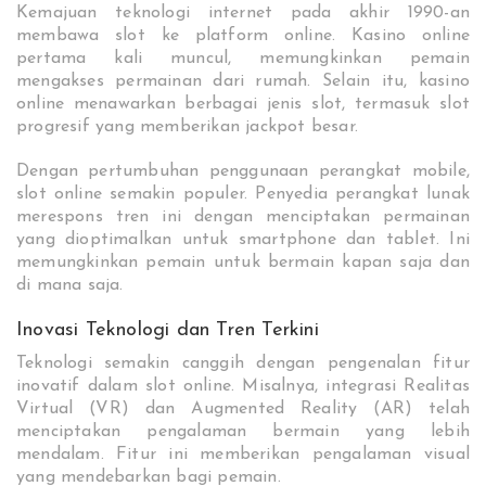
Kemajuan teknologi internet pada akhir 1990-an
membawa slot ke platform online. Kasino online
pertama kali muncul, memungkinkan pemain
mengakses permainan dari rumah. Selain itu, kasino
online menawarkan berbagai jenis slot, termasuk slot
progresif yang memberikan jackpot besar.
Dengan pertumbuhan penggunaan perangkat mobile,
slot online semakin populer. Penyedia perangkat lunak
merespons tren ini dengan menciptakan permainan
yang dioptimalkan untuk smartphone dan tablet. Ini
memungkinkan pemain untuk bermain kapan saja dan
di mana saja.
Inovasi Teknologi dan Tren Terkini
Teknologi semakin canggih dengan pengenalan fitur
inovatif dalam slot online. Misalnya, integrasi Realitas
Virtual (VR) dan Augmented Reality (AR) telah
menciptakan pengalaman bermain yang lebih
mendalam. Fitur ini memberikan pengalaman visual
yang mendebarkan bagi pemain.