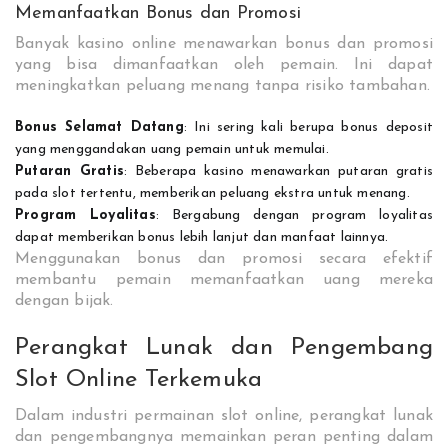
Memanfaatkan Bonus dan Promosi
Banyak kasino online menawarkan bonus dan promosi
yang bisa dimanfaatkan oleh pemain. Ini dapat
meningkatkan peluang menang tanpa risiko tambahan.
Bonus Selamat Datang
: Ini sering kali berupa bonus deposit
yang menggandakan uang pemain untuk memulai.
Putaran Gratis
: Beberapa kasino menawarkan putaran gratis
pada slot tertentu, memberikan peluang ekstra untuk menang.
Program Loyalitas
: Bergabung dengan program loyalitas
dapat memberikan bonus lebih lanjut dan manfaat lainnya.
Menggunakan bonus dan promosi secara efektif
membantu pemain memanfaatkan uang mereka
dengan bijak.
Perangkat Lunak dan Pengembang
Slot Online Terkemuka
Dalam industri permainan slot online, perangkat lunak
dan pengembangnya memainkan peran penting dalam