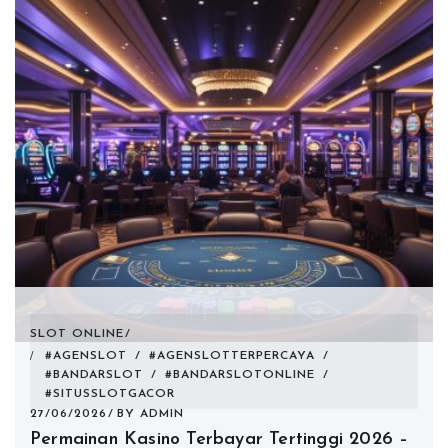
SLOT ONLINE
#AGENSLOT
/
#AGENSLOTTERPERCAYA
/
#BANDARSLOT
/
#BANDARSLOTONLINE
/
#SITUSSLOTGACOR
27/06/2026
BY
ADMIN
Permainan Kasino Terbayar Tertinggi 2026 –