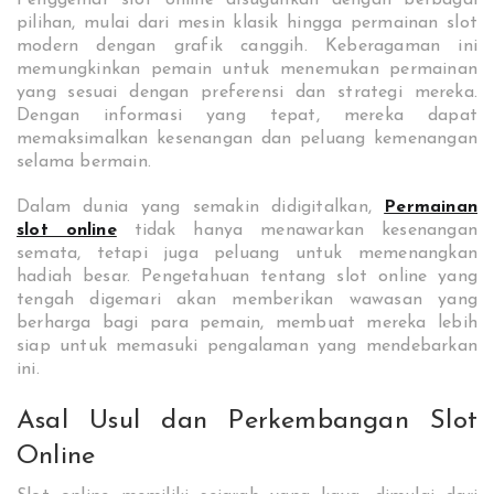
pilihan, mulai dari mesin klasik hingga permainan slot
modern dengan grafik canggih. Keberagaman ini
memungkinkan pemain untuk menemukan permainan
yang sesuai dengan preferensi dan strategi mereka.
Dengan informasi yang tepat, mereka dapat
memaksimalkan kesenangan dan peluang kemenangan
selama bermain.
Dalam dunia yang semakin didigitalkan,
Permainan
slot online
tidak hanya menawarkan kesenangan
semata, tetapi juga peluang untuk memenangkan
hadiah besar. Pengetahuan tentang slot online yang
tengah digemari akan memberikan wawasan yang
berharga bagi para pemain, membuat mereka lebih
siap untuk memasuki pengalaman yang mendebarkan
ini.
Asal Usul dan Perkembangan Slot
Online