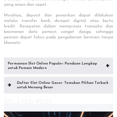
yang aman dan cepat.
Misalnya, deposit dan penarikan dapat dilakukan
melalui transfer bank, dompet digital, atau kartu
kredit. Kecepatan dalam memproses transaksi dan
keamanan data pemain sangat dijaga, sehingga
pemain dapat fokus pada pengalaman bermain tanpa
khawatir.
Post
Permainan Slot Online Populer: Panduan Lengkap
untuk Pemain Modern
navigation
Daftar Slot Online Gacor: Temukan Pilihan Terbaik
untuk Menang Besar
RELATED POST