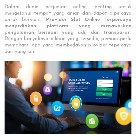
Dalam dunia perjudian online, penting untuk
mengetahui tempat yang aman dan dapat dipercaya
untuk bermain.
Provider Slot Online Terpercaya
menyediakan platform yang menawarkan
pengalaman bermain yang adil dan transparan
.
Dengan banyaknya pilihan yang tersedia, pemain perlu
memahami apa yang membedakan provider tepercaya
dari yang lain.