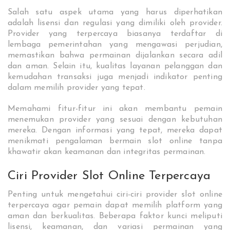
Salah satu aspek utama yang harus diperhatikan
adalah lisensi dan regulasi yang dimiliki oleh provider.
Provider yang terpercaya biasanya terdaftar di
lembaga pemerintahan yang mengawasi perjudian,
memastikan bahwa permainan dijalankan secara adil
dan aman. Selain itu, kualitas layanan pelanggan dan
kemudahan transaksi juga menjadi indikator penting
dalam memilih provider yang tepat.
Memahami fitur-fitur ini akan membantu pemain
menemukan provider yang sesuai dengan kebutuhan
mereka. Dengan informasi yang tepat, mereka dapat
menikmati pengalaman bermain slot online tanpa
khawatir akan keamanan dan integritas permainan.
Ciri Provider Slot Online Terpercaya
Penting untuk mengetahui ciri-ciri provider slot online
terpercaya agar pemain dapat memilih platform yang
aman dan berkualitas. Beberapa faktor kunci meliputi
lisensi, keamanan, dan variasi permainan yang