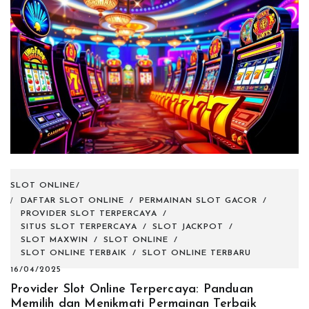
SLOT ONLINE
DAFTAR SLOT ONLINE
/
PERMAINAN SLOT GACOR
/
PROVIDER SLOT TERPERCAYA
/
SITUS SLOT TERPERCAYA
/
SLOT JACKPOT
/
SLOT MAXWIN
/
SLOT ONLINE
/
SLOT ONLINE TERBAIK
/
SLOT ONLINE TERBARU
16/04/2025
Provider Slot Online Terpercaya: Panduan
Memilih dan Menikmati Permainan Terbaik