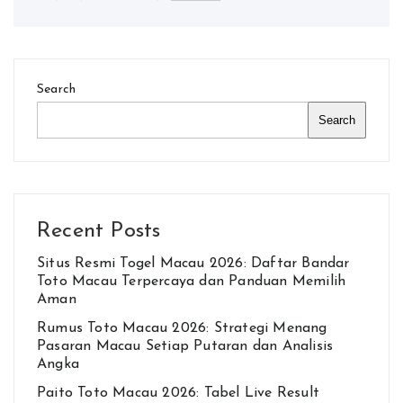
Search
Search
Recent Posts
Situs Resmi Togel Macau 2026: Daftar Bandar
Toto Macau Terpercaya dan Panduan Memilih
Aman
Rumus Toto Macau 2026: Strategi Menang
Pasaran Macau Setiap Putaran dan Analisis
Angka
Paito Toto Macau 2026: Tabel Live Result